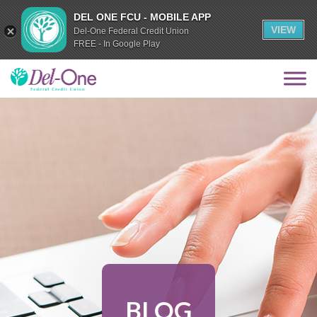
DEL ONE FCU - MOBILE APP
VIEW
Del-One Federal Credit Union
FREE - In Google Play
BLOG