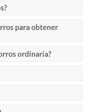
os?
orros para obtener
orros ordinaria?