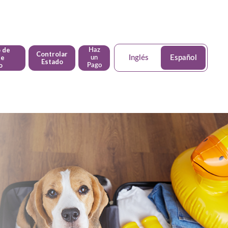
 de
Haz
Controlar
ne
Inglés
Español
un
Estado
o
Pago