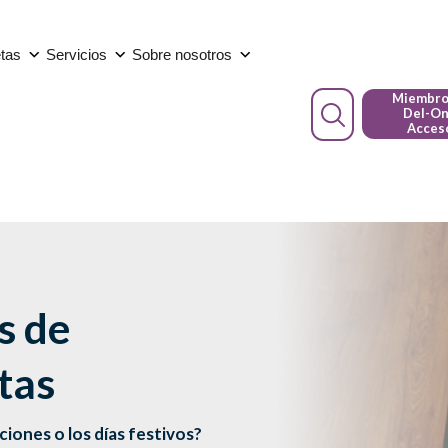
etas
Servicios
Sobre nosotros
Miembro
Del-O
Acces
s de
tas
iones o los días festivos?