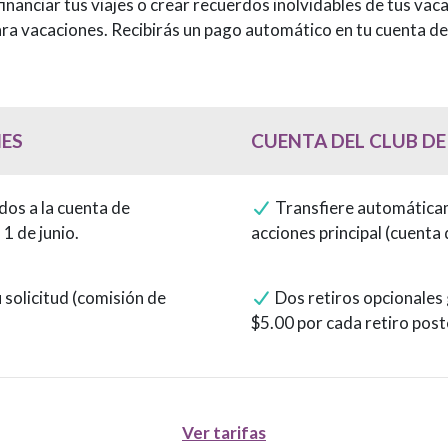
inanciar tus viajes o crear recuerdos inolvidables de tus vac
para vacaciones. Recibirás un pago automático en tu cuenta de
NES
CUENTA DEL CLUB DE
NES
CUENTA DEL CLUB DE
os a la cuenta de
Transfiere automáticam
 1 de junio.
acciones principal (cuenta 
 solicitud (comisión de
Dos retiros opcionales 
$5.00 por cada retiro post
Ver tarifas