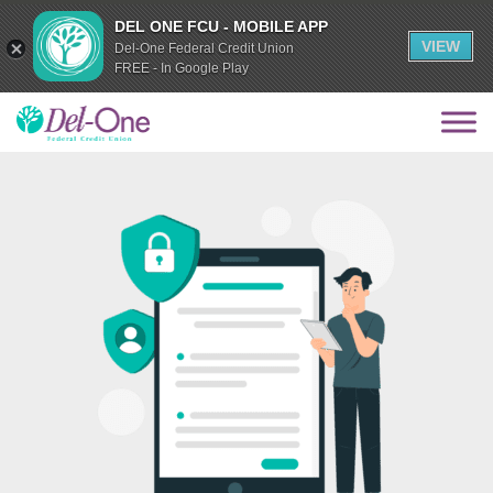
DEL ONE FCU - MOBILE APP
VIEW
Del-One Federal Credit Union
FREE - In Google Play